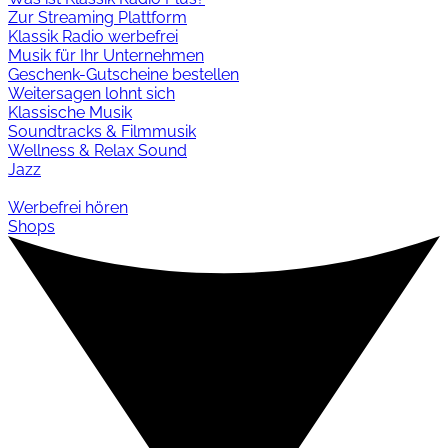
Zur Streaming Plattform
Klassik Radio werbefrei
Musik für Ihr Unternehmen
Geschenk-Gutscheine bestellen
Weitersagen lohnt sich
Klassische Musik
Soundtracks & Filmmusik
Wellness & Relax Sound
Jazz
Werbefrei hören
Shops