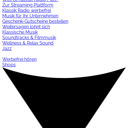
Zur Streaming Plattform
Klassik Radio werbefrei
Musik für Ihr Unternehmen
Geschenk-Gutscheine bestellen
Weitersagen lohnt sich
Klassische Musik
Soundtracks & Filmmusik
Wellness & Relax Sound
Jazz
Werbefrei hören
Shops