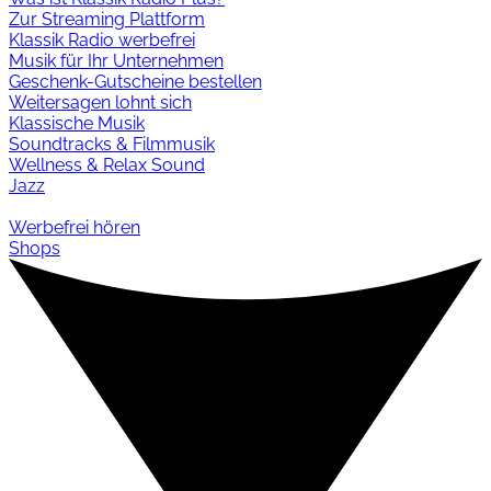
Zur Streaming Plattform
Klassik Radio werbefrei
Musik für Ihr Unternehmen
Geschenk-Gutscheine bestellen
Weitersagen lohnt sich
Klassische Musik
Soundtracks & Filmmusik
Wellness & Relax Sound
Jazz
Werbefrei hören
Shops