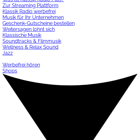
Zur Streaming Plattform
Klassik Radio werbefrei
Musik für Ihr Unternehmen
Geschenk-Gutscheine bestellen
Weitersagen lohnt sich
Klassische Musik
Soundtracks & Filmmusik
Wellness & Relax Sound
Jazz
Werbefrei hören
Shops