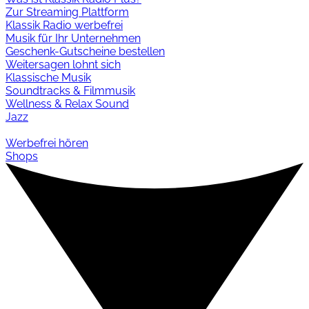
Zur Streaming Plattform
Klassik Radio werbefrei
Musik für Ihr Unternehmen
Geschenk-Gutscheine bestellen
Weitersagen lohnt sich
Klassische Musik
Soundtracks & Filmmusik
Wellness & Relax Sound
Jazz
Werbefrei hören
Shops