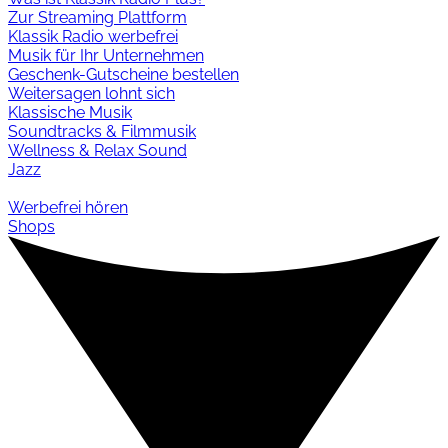
Zur Streaming Plattform
Klassik Radio werbefrei
Musik für Ihr Unternehmen
Geschenk-Gutscheine bestellen
Weitersagen lohnt sich
Klassische Musik
Soundtracks & Filmmusik
Wellness & Relax Sound
Jazz
Werbefrei hören
Shops