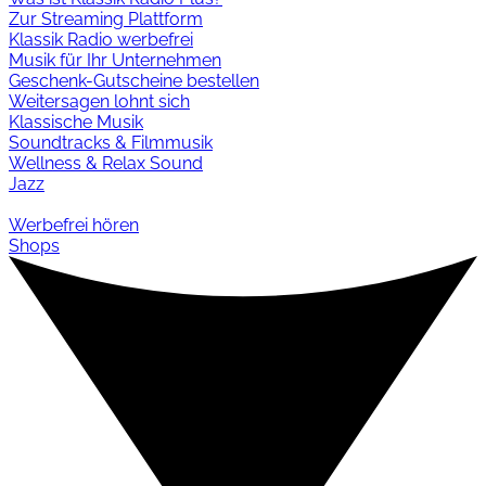
Zur Streaming Plattform
Klassik Radio werbefrei
Musik für Ihr Unternehmen
Geschenk-Gutscheine bestellen
Weitersagen lohnt sich
Klassische Musik
Soundtracks & Filmmusik
Wellness & Relax Sound
Jazz
Werbefrei hören
Shops