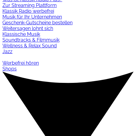
Zur Streaming Plattform
Klassik Radio werbefrei
Musik für Ihr Unternehmen
Geschenk-Gutscheine bestellen
Weitersagen lohnt sich
Klassische Musik
Soundtracks & Filmmusik
Wellness & Relax Sound
Jazz
Werbefrei hören
Shops