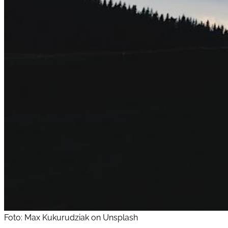
Foto: Max Kukurudziak on Unsplash