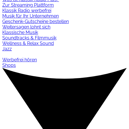
Zur Streaming Plattform
Klassik Radio werbefrei
Musik für Ihr Unternehmen
Geschenk-Gutscheine bestellen
Weitersagen lohnt sich
Klassische Musik
Soundtracks & Filmmusik
Wellness & Relax Sound
Jazz
Werbefrei hören
Shops